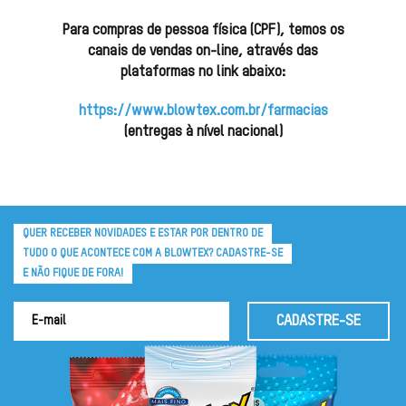
Para compras de pessoa física (CPF), temos os
canais de vendas on-line, através das
plataformas no link abaixo:
https://www.blowtex.com.br/farmacias
(entregas à nível nacional)
QUER RECEBER NOVIDADES E ESTAR POR DENTRO DE
TUDO O QUE ACONTECE COM A BLOWTEX? CADASTRE-SE
E NÃO FIQUE DE FORA!
CADASTRE-SE